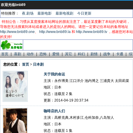
欢迎光临bnb89
特别推荐：
夜.剧场
最新电影
最新电视剧
今日更新
特别公告：习惯从某度搜索本站网址的朋友注意了，最近某度删了本站的关键词，
导致您无法搜索到本站或者进入的是别人的网站。请您一定要记住本站的备用地址
http://www.bnb89.one
、
http://www.bnb89.la
和
http://www.bnb89.tv
，感谢您对本站
的支持!
首页
|
喜剧
|
动作
|
恐怖
|
爱情
|
其它
|
科幻
|
剧情
|
战争
|
卡通
|
综
您的位置：
首页
>
日本剧
关于我的命运
主演：永作博美 江口洋介 池内博之 三浦貴大 太田莉菜
地区：日本
状态：连载至 2 集
更新：2014-04-19 20:37:34
咖啡店的人们
主演：高桥克典,木村多江,仓科加奈,八岛智人
地区：日本
状态：连载至 1 集