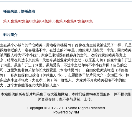
播放来源：快播高清
第01集
第02集
第03集
第04集
第05集
第06集
第07集
第08集
影片简介
生在某个小城市的千仓绪美（贯地谷诗穗梨 饰）好像在出生前就被诅咒了一样，凡是
跟她靠近的人一定会遭遇不幸。在过去的28年里，她的亲人朋友无一幸免，因此绪美
被周围人称为“不幸小姐”，家乡已渐渐没有她容身的空间。收拾行囊的绪美落寞上
京，结果在到达东京的第一天便令某创业家荣幸之助（萩原圣人 饰）的豪华跑车开进
了河里。虽跑车开进了河里。虽然受伤，不过幸之助却将不幸小姐带回了自己的公
司，这里聚集着俱乐部部长大西爱里（木南晴夏 饰）、自由化妆师滨崎透（泽部佑
饰）、私家侦探伏山诚治（伊武雅刀 饰）、志愿团体干部片冈大介（永濑匡 饰）和
实业家小金泽银次（大仓孝二 饰）等一群怪人。 大家并不介意绪美召唤不幸的能
力，这个女孩能否在此找到新的人生？
本站提供的所有影片均采集于各大视频网站，本站只提供web页面服务，并不提供影
片资源存储，也不参与录制、上传。
Copyright © 2012 - 2013 Some Rights Reserved
Powered by NM