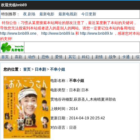
欢迎光临bnb89
特别推荐：
夜.剧场
最新电影
最新电视剧
今日更新
特别公告：习惯从某度搜索本站网址的朋友注意了，最近某度删了本站的关键词，
导致您无法搜索到本站或者进入的是别人的网站。请您一定要记住本站的备用地址
http://www.bnb89.one
、
http://www.bnb89.la
和
http://www.bnb89.tv
，感谢您对本站
的支持!
首页
|
喜剧
|
动作
|
恐怖
|
爱情
|
其它
|
科幻
|
剧情
|
战争
|
卡通
|
综
您的位置：
首页
>
日本剧
>
不幸小姐
电影名称：
不幸小姐
电影类型：日本剧 日本
贯地谷诗穗梨,萩原圣人,木南晴夏泽部佑
上映时间：2014
更新日期：2014-04-19 20:25:42
对白语言：日语