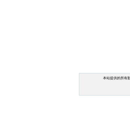
本站提供的所有