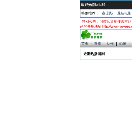
欢迎光临bnb89
特别推荐：
夜.剧场
最新电影
特别公告：习惯从某度搜索本站
站的备用地址 http://www.yeyere
首页
|
喜剧
|
动作
|
恐怖
|
近期热播国剧